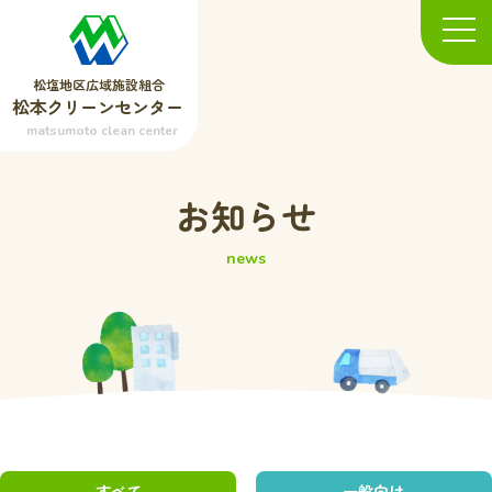
松塩地区広域施設組合
松本クリーンセンター
matsumoto clean center
お知らせ
news
すべて
一般向け